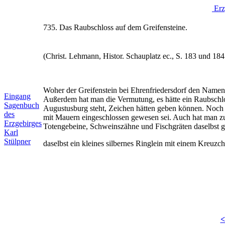
Erz
735. Das Raubschloss auf dem Greifensteine.
(Christ. Lehmann, Histor. Schauplatz ec., S. 183 und 184
Woher der Greifenstein bei Ehrenfriedersdorf den Namen h
Eingang
Außerdem hat man die Vermutung, es hätte ein Raubschl
Sagenbuch
Augustusburg steht, Zeichen hätten geben können. Noch h
des
mit Mauern eingeschlossen gewesen sei. Auch hat man zu
Erzgebirges
Totengebeine, Schweinszähne und Fischgräten daselbst g
Karl
Stülpner
daselbst ein kleines silbernes Ringlein mit einem Kre
<