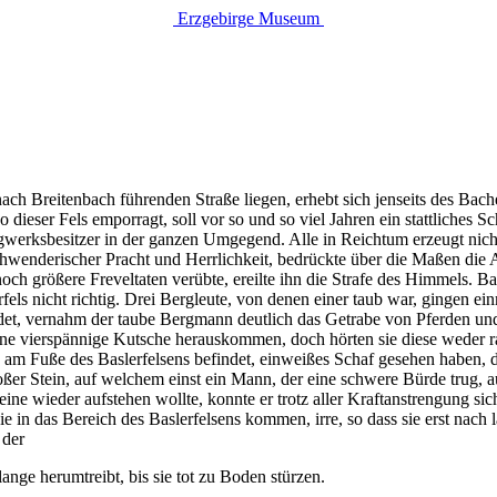
Erzgebirge Museum
nach Breitenbach führenden Straße liegen, erhebt sich jenseits des Bac
o dieser Fels emporragt, soll vor so und so viel Jahren ein stattliches 
rgwerksbesitzer in der ganzen Umgegend. Alle in Reichtum erzeugt nich
schwenderischer Pracht und Herrlichkeit, bedrückte über die Maßen die
 noch größere Freveltaten verübte, ereilte ihn die Strafe des Himmels. 
erfels nicht richtig. Drei Bergleute, von denen einer taub war, gingen e
indet, vernahm der taube Bergmann deutlich das Getrabe von Pferden u
ne vierspännige Kutsche herauskommen, doch hörten sie diese weder ra
 am Fuße des Baslerfelsens befindet, einweißes Schaf gesehen haben, 
oßer Stein, auf welchem einst ein Mann, der eine schwere Bürde trug, a
teine wieder aufstehen wollte, konnte er trotz aller Kraftanstrengung s
 die in das Bereich des Baslerfelsens kommen, irre, so dass sie erst n
 der
ange herumtreibt, bis sie tot zu Boden stürzen.