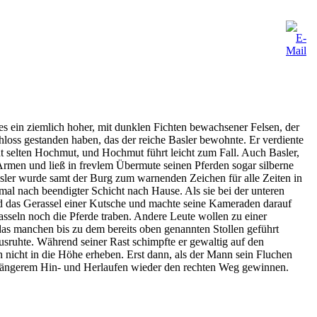
hes ein ziemlich hoher, mit dunklen Fichten bewachsener Felsen, der
Schloss gestanden haben, das der reiche Basler bewohnte. Er verdiente
t selten Hochmut, und Hochmut führt leicht zum Fall. Auch Basler,
 Armen und ließ in frevlem Übermute seinen Pferden sogar silberne
Basler wurde samt der Burg zum warnenden Zeichen für alle Zeiten in
inmal nach beendigter Schicht nach Hause. Als sie bei der unteren
nd das Gerassel einer Kutsche und machte seine Kameraden darauf
sseln noch die Pferde traben. Andere Leute wollen zu einer
das manchen bis zu dem bereits oben genannten Stollen geführt
usruhte. Während seiner Rast schimpfte er gewaltig auf den
ich nicht in die Höhe erheben. Erst dann, als der Mann sein Fluchen
ach längerem Hin- und Herlaufen wieder den rechten Weg gewinnen.