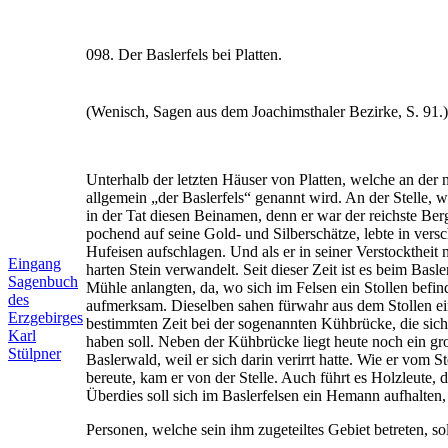
098. Der Baslerfels bei Platten.
(Wenisch, Sagen aus dem Joachimsthaler Bezirke, S. 91.)
Unterhalb der letzten Häuser von Platten, welche an der 
allgemein „der Baslerfels“ genannt wird. An der Stelle, w
in der Tat diesen Beinamen, denn er war der reichste Be
pochend auf seine Gold- und Silberschätze, lebte in ver
Hufeisen aufschlagen. Und als er in seiner Verstocktheit
Eingang
harten Stein verwandelt. Seit dieser Zeit ist es beim Basl
Sagenbuch
Mühle anlangten, da, wo sich im Felsen ein Stollen bef
des
aufmerksam. Dieselben sahen fürwahr aus dem Stollen ei
Erzgebirges
bestimmten Zeit bei der sogenannten Kühbrücke, die sich
Karl
haben soll. Neben der Kühbrücke liegt heute noch ein gr
Stülpner
Baslerwald, weil er sich darin verirrt hatte. Wie er vom S
bereute, kam er von der Stelle. Auch führt es Holzleute,
Überdies soll sich im Baslerfelsen ein Hemann aufhalten,
Personen, welche sein ihm zugeteiltes Gebiet betreten, sol