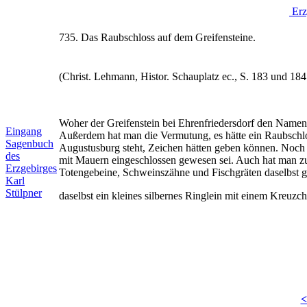
Erz
735. Das Raubschloss auf dem Greifensteine.
(Christ. Lehmann, Histor. Schauplatz ec., S. 183 und 184
Woher der Greifenstein bei Ehrenfriedersdorf den Namen h
Eingang
Außerdem hat man die Vermutung, es hätte ein Raubschl
Sagenbuch
Augustusburg steht, Zeichen hätten geben können. Noch h
des
mit Mauern eingeschlossen gewesen sei. Auch hat man zu
Erzgebirges
Totengebeine, Schweinszähne und Fischgräten daselbst g
Karl
Stülpner
daselbst ein kleines silbernes Ringlein mit einem Kre
<