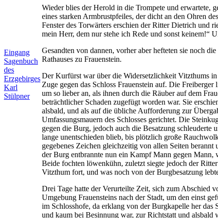
Wieder blies der Herold in die Trompete und erwartete, g
eines starken Armbrustpfeiles, der dicht an den Ohren d
Fenster des Torwärters erschien der Ritter Dietrich und 
mein Herr, dem nur stehe ich Rede und sonst keinem!“ U
Gesandten von dannen, vorher aber hefteten sie noch die
Eingang
Rathauses zu Frauenstein.
Sagenbuch
des
Der Kurfürst war über die Widersetzlichkeit Vitzthums i
Erzgebirges
Zuge gegen das Schloss Frauenstein auf. Die Freiberger l
Karl
um so lieber an, als ihnen durch die Räuber auf dem Fr
Stülpner
beträchtlicher Schaden zugefügt worden war. Sie erschi
alsbald, und als auf die übliche Aufforderung zur Überg
Umfassungsmauern des Schlosses gerichtet. Die Steinkuge
gegen die Burg, jedoch auch die Besatzung schleuderte u
lange unentschieden blieb, bis plötzlich große Rauchwol
gegebenes Zeichen gleichzeitig von allen Seiten berannt 
der Burg entbrannte nun ein Kampf Mann gegen Mann, 
Beide fochten löwenkühn, zuletzt siegte jedoch der Ritt
Vitzthum fort, und was noch von der Burgbesatzung lebt
Drei Tage hatte der Verurteilte Zeit, sich zum Abschied
Umgebung Frauensteins nach der Stadt, um den einst gefü
im Schlosshofe, da erklang von der Burgkapelle her das
und kaum bei Besinnung war, zur Richtstatt und alsbald