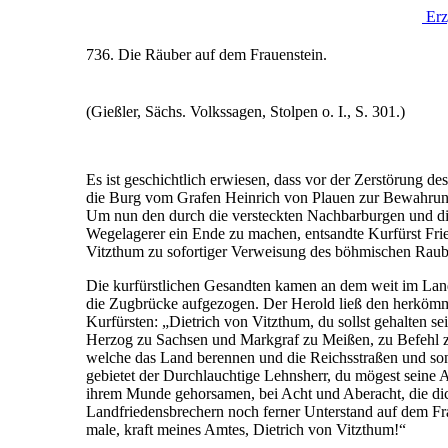
Erz
736. Die Räuber auf dem Frauenstein.
(Gießler, Sächs. Volkssagen, Stolpen o. I., S. 301.)
Es ist geschichtlich erwiesen, dass vor der Zerstörung d
die Burg vom Grafen Heinrich von Plauen zur Bewahrun
Um nun den durch die versteckten Nachbarburgen und d
Wegelagerer ein Ende zu machen, entsandte Kurfürst Fri
Vitzthum zu sofortiger Verweisung des böhmischen Raubg
Die kurfürstlichen Gesandten kamen an dem weit im Land
die Zugbrücke aufgezogen. Der Herold ließ den herkömml
Kurfürsten: „Dietrich von Vitzthum, du sollst gehalten s
Herzog zu Sachsen und Markgraf zu Meißen, zu Befehl zu
welche das Land berennen und die Reichsstraßen und so
gebietet der Durchlauchtige Lehnsherr, du mögest seine
ihrem Munde gehorsamen, bei Acht und Aberacht, die dich 
Landfriedensbrechern noch ferner Unterstand auf dem Fr
male, kraft meines Amtes, Dietrich von Vitzthum!“