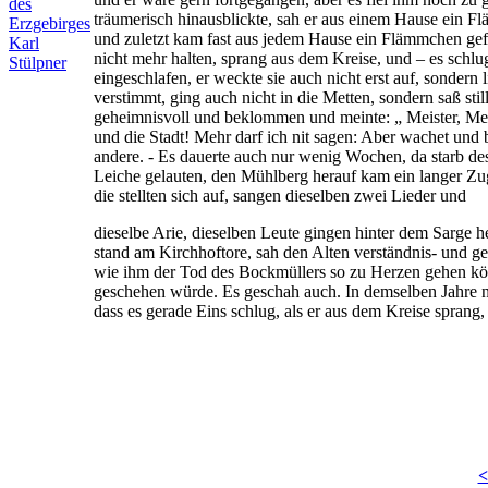
des
träumerisch hinausblickte, sah er aus einem Hause ein F
Erzgebirges
und zuletzt kam fast aus jedem Hause ein Flämmchen gefa
Karl
nicht mehr halten, sprang aus dem Kreise, und – es schlu
Stülpner
eingeschlafen, er weckte sie auch nicht erst auf, sondern l
verstimmt, ging auch nicht in die Metten, sondern saß stil
geheimnisvoll und beklommen und meinte: „ Meister, Meist
und die Stadt! Mehr darf ich nit sagen: Aber wachet und b
andere. - Es dauerte auch nur wenig Wochen, da starb de
Leiche gelauten, den Mühlberg herauf kam ein langer Zug,
die stellten sich auf, sangen dieselben zwei Lieder und
dieselbe Arie, dieselben Leute gingen hinter dem Sarge 
stand am Kirchhoftore, sah den Alten verständnis- und geh
wie ihm der Tod des Bockmüllers so zu Herzen gehen könn
geschehen würde. Es geschah auch. In demselben Jahre no
dass es gerade Eins schlug, als er aus dem Kreise sprang
<