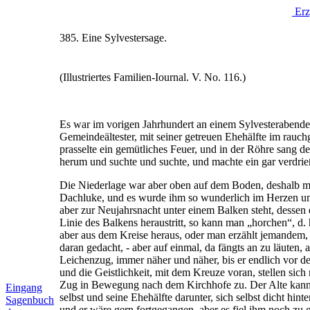
Erz
385. Eine Sylvestersage.
(Illustriertes Familien-Iournal. V. No. 116.)
Es war im vorigen Jahrhundert an einem Sylvesterabende, 
Gemeindeältester, mit seiner getreuen Ehehälfte im rauc
prasselte ein gemütliches Feuer, und in der Röhre sang de
herum und suchte und suchte, und machte ein gar verdrie
Die Niederlage war aber oben auf dem Boden, deshalb mus
Dachluke, und es wurde ihm so wunderlich im Herzen un
aber zur Neujahrsnacht unter einem Balken steht, dessen e
Linie des Balkens heraustritt, so kann man „horchen“, d. h
aber aus dem Kreise heraus, oder man erzählt jemandem, 
daran gedacht, - aber auf einmal, da fängts an zu läuten
Leichenzug, immer näher und näher, bis er endlich vor de
und die Geistlichkeit, mit dem Kreuze voran, stellen sich
Zug in Bewegung nach dem Kirchhofe zu. Der Alte kann di
Eingang
selbst und seine Ehehälfte darunter, sich selbst dicht 
Sagenbuch
und er wäre gern fortgegangen, aber es fiel ihm noch zu 